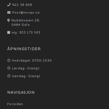
922 38 659

Post@nvvas.no

Nydalsveien 28

0484 Oslo
 org: 933 170 543
ÅPNINGSTIDER
Hverdager 0700-1530
 
Lørdag- Stengt

Søndag- Stengt

NAVIGASJON
Forsiden