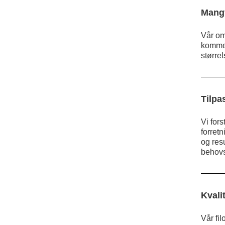
‍Mang
Vår om
kommers
størrel
Tilpa
Vi for
forretn
og resu
behov
Kvalit
Vår fil