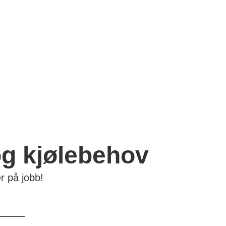
og kjølebehov
r på jobb!