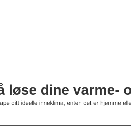
everer vi
jekter av alle
installasjoner
eringer, er vi
me- og
tive.
 å løse dine varme- 
ape ditt ideelle inneklima, enten det er hjemme elle