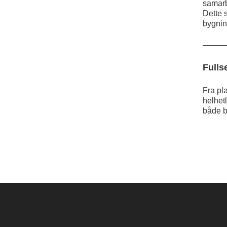
samarb
Dette 
bygnin
Fulls
Fra pla
helhetl
både b