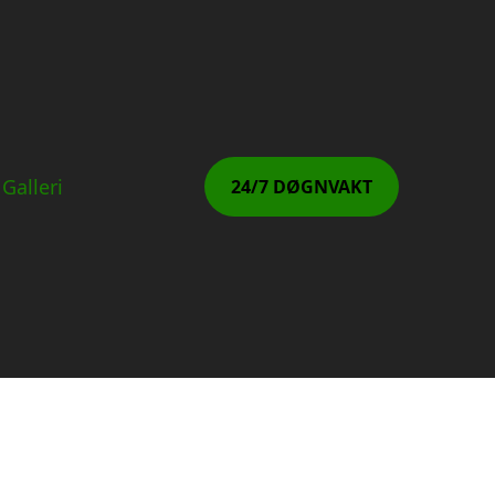
Galleri
24/7 DØGNVAKT
G