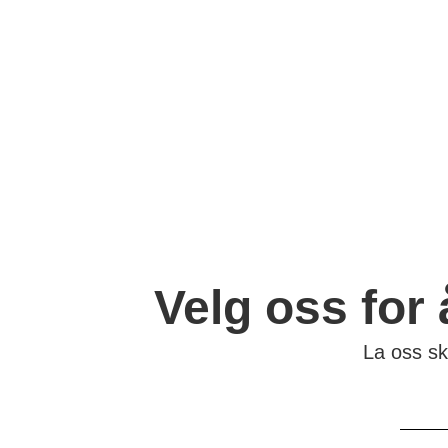
fagfolk og samarbeidspartnere, l
skreddersydde løsninger for pros
størrelser.
Enten det dreier seg om mindre 
eller omfattende system oppgrad
dedikerte til å sikre at dine var
kjøleanlegg er optimale og effek
Velg oss for
La oss sk