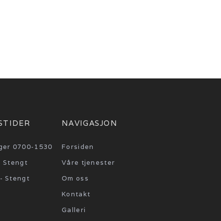
nebygd
nom
STIDER
NAVIGASJON
ger 0700-1530
Forsiden
 Stengt
Våre tjenester
- Stengt
Om oss
Kontakt
Galleri