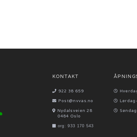
eres da til en egen vifte konvektor (radiator med in
lligere å legge kollektorslange i sjø enn i borehull.
som du utnytter i varmepumpen.
abil temperatur på sjøvann gir høy varmefaktor gjen
KONTAKT
ÅPNING
922 38 659
Hverda

 
Post@nvvas.no
Lørdag-


Nydalsveien 28
Søndag


0484 Oslo
 org: 933 170 543