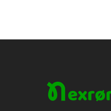
Frostvæsken sirkul
Det er vanligvis bi
energi fra jorden 
vifte) i boligen.
Relativt høy og st
hele året.