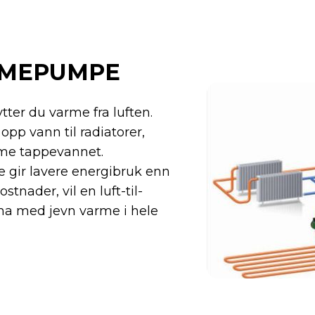
RMEPUMPE
ter du varme fra luften.
pp vann til radiatorer,
rme tappevannet.
gir lavere energibruk enn
ostnader, vil en luft-til-
a med jevn varme i hele